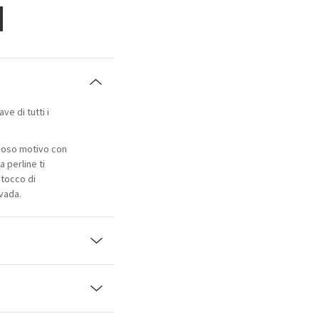
ve di tutti i
zioso motivo con
 perline ti
 tocco di
vada.