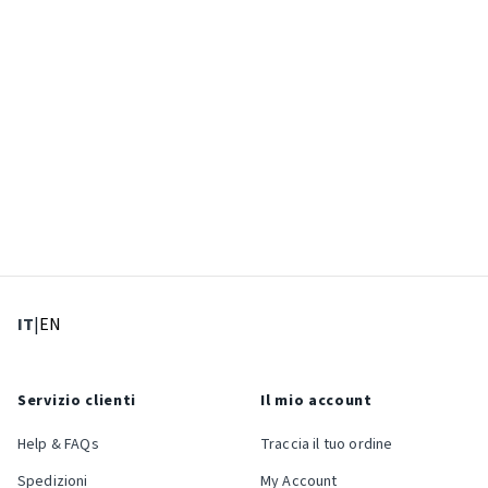
: Lingua corrente
: Imposta lingua
IT
|
EN
Servizio clienti
Il mio account
Help & FAQs
Traccia il tuo ordine
Spedizioni
My Account