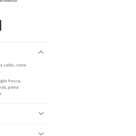
 e caldo, come
.
iglia fresca,
rati, panna
e.