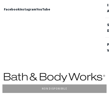
Facebook
Instagram
YouTube
NON DISPONIBILE
Condizioni Generali di vendita
Privacy Policy
Cookie Policy
Accessibilità
© 2022 Bath & Body Works Italy, tutti i diritti riservati