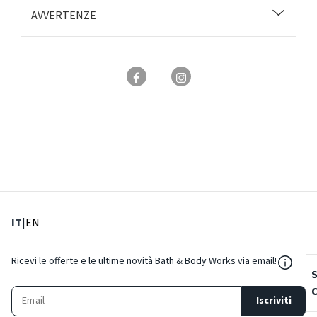
AVVERTENZE
: Lingua corrente
: Imposta lingua
IT
|
EN
${Reso
Ricevi le offerte e le ultime novità Bath & Body Works via email!
Iscriviti