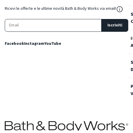
${Reso
Ricevi le offerte e le ultime novità Bath & Body Works via email!
Iscriviti
Facebook
Instagram
YouTube