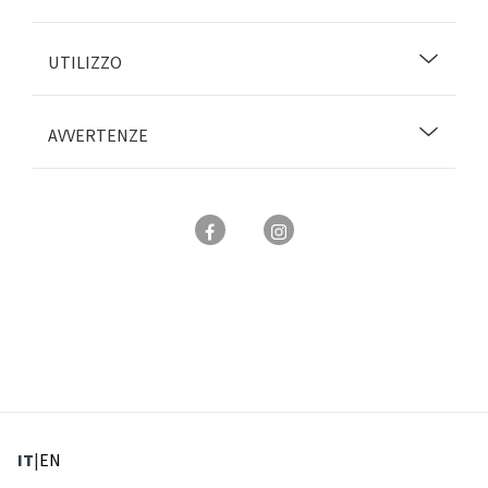
UTILIZZO
AVVERTENZE
: Lingua corrente
: Imposta lingua
IT
|
EN