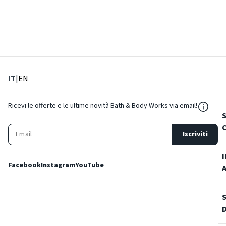
: Lingua corrente
: Imposta lingua
IT
|
EN
${Reso
Ricevi le offerte e le ultime novità Bath & Body Works via email!
Iscriviti
Facebook
Instagram
YouTube