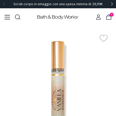
Scrub corpo in omaggio con una spesa minima di 29,99€
0