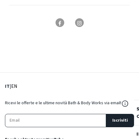
: Lingua corrente
: Imposta lingua
IT
|
EN
${Reso
Ricevi le offerte e le ultime novità Bath & Body Works via email!
Iscriviti