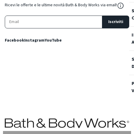
${Reso
Ricevi le offerte e le ultime novità Bath & Body Works via email!
Iscriviti
Facebook
Instagram
YouTube