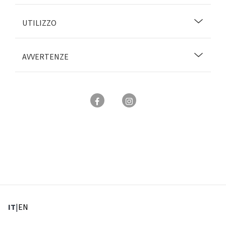
UTILIZZO
AVVERTENZE
: Lingua corrente
: Imposta lingua
IT
|
EN