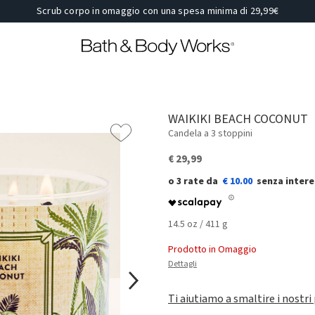
Scrub corpo in omaggio con una spesa minima di 29,99€
WAIKIKI BEACH COCONUT
Candela a 3 stoppini
€ 29,99
€ 10.00
14.5 oz / 411 g
Prodotto in Omaggio
Dettagli
Ti aiutiamo a smaltire i nostri