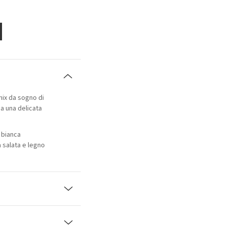
 mix da sogno di
a una delicata
 bianca
a salata e legno