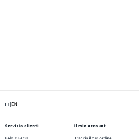
: Lingua corrente
: Imposta lingua
IT
|
EN
Servizio clienti
Il mio account
Help & FAQs
Traccia il tuo ordine