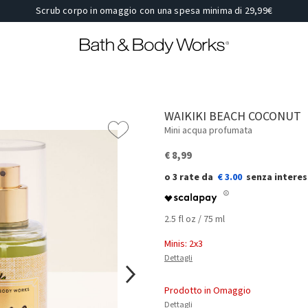
Scrub corpo in omaggio con una spesa minima di 29,99€
WAIKIKI BEACH COCONUT
Mini acqua profumata
€ 8,99
€ 3.00
2.5 fl oz / 75 ml
Minis: 2x3
Dettagli
Prodotto in Omaggio
Dettagli