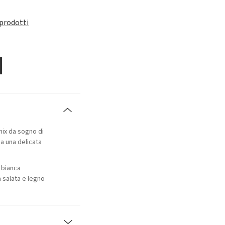
 prodotti
 mix da sogno di
a una delicata
 bianca
a salata e legno