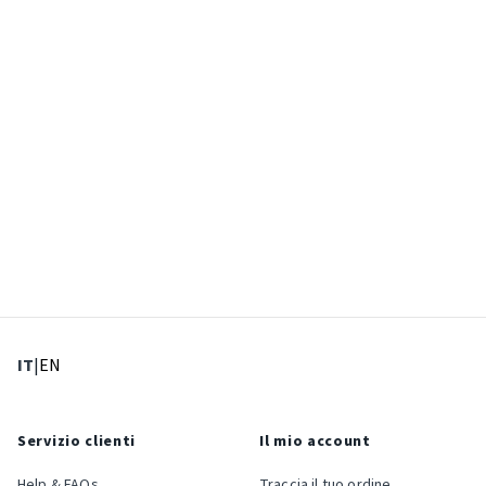
: Lingua corrente
: Imposta lingua
IT
|
EN
Servizio clienti
Il mio account
Help & FAQs
Traccia il tuo ordine