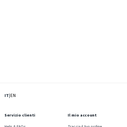
: Lingua corrente
: Imposta lingua
IT
|
EN
Servizio clienti
Il mio account
Help & FAQs
Traccia il tuo ordine