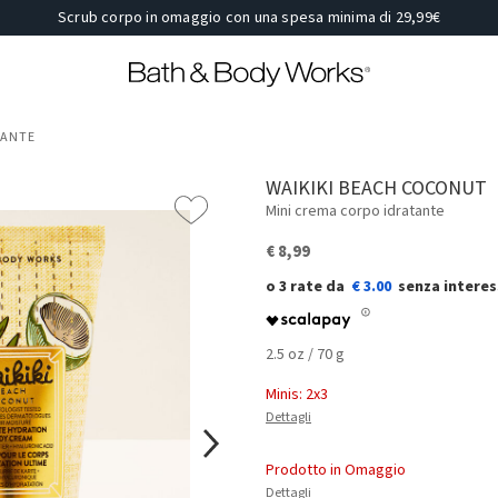
Scrub corpo in omaggio con una spesa minima di 29,99€
TANTE
WAIKIKI BEACH COCONUT
Mini crema corpo idratante
€ 8,99
€ 3.00
2.5 oz / 70 g
Minis: 2x3
Dettagli
Prodotto in Omaggio
Dettagli