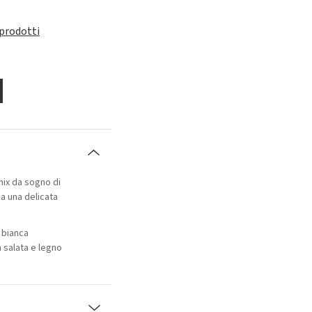
 prodotti
 mix da sogno di
a una delicata
 bianca
a salata e legno