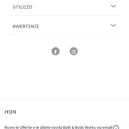
UTILIZZO
AVVERTENZE
: Lingua corrente
: Imposta lingua
IT
|
EN
${Reso
Ricevi le offerte e le ultime novità Bath & Body Works via email!