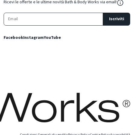
${Resou
Ricevi le offerte e le ultime novità Bath & Body Works via email!
Iscriviti
Facebook
Instagram
YouTube
Condizioni Generali di vendita
Privacy Policy
Cookie Policy
Accessibilità