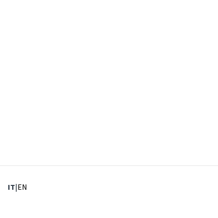
: Lingua corrente
: Imposta lingua
IT
|
EN