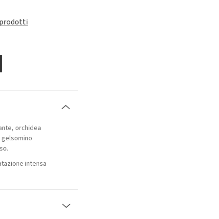
 prodotti
iante, orchidea
, gelsomino
so.
ratazione intensa