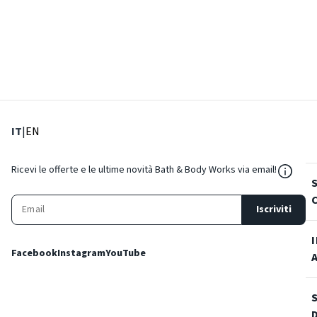
: Lingua corrente
: Imposta lingua
IT
|
EN
${Reso
Ricevi le offerte e le ultime novità Bath & Body Works via email!
Iscriviti
Facebook
Instagram
YouTube