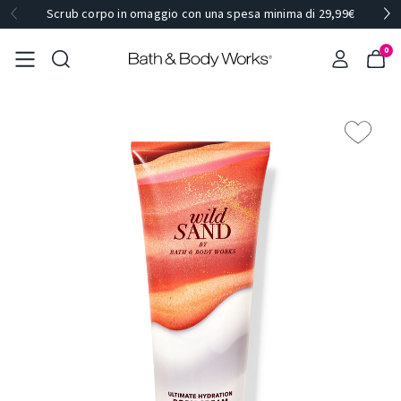
Scrub corpo in omaggio con una spesa minima di 29,99€
0