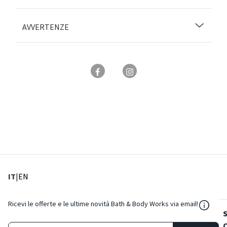
AVVERTENZE
: Lingua corrente
: Imposta lingua
IT
|
EN
${Reso
Ricevi le offerte e le ultime novità Bath & Body Works via email!