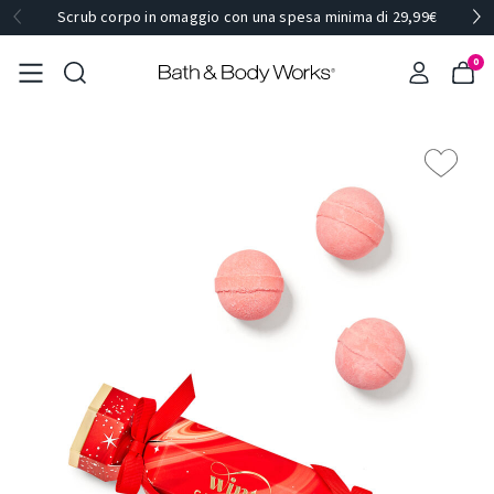
Scrub corpo in omaggio con una spesa minima di 29,99€
0