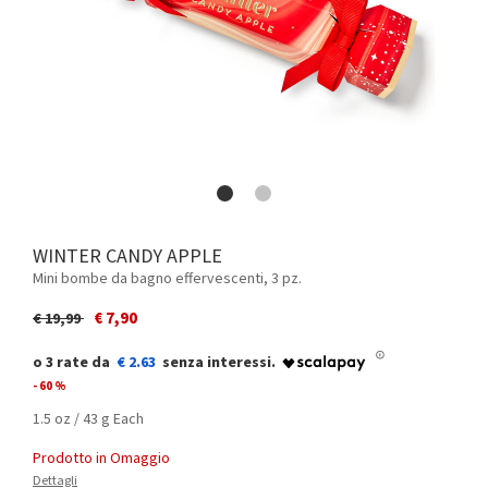
WINTER CANDY APPLE
Mini bombe da bagno effervescenti, 3 pz.
Price reduced from
to
€ 7,90
€ 19,99
€ 2.63
- 60 %
1.5 oz / 43 g Each
Prodotto in Omaggio
Dettagli