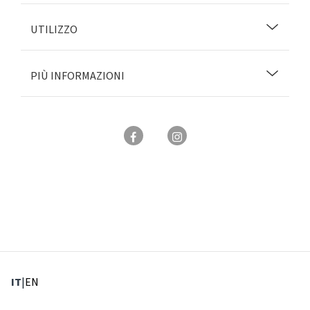
UTILIZZO
PIÙ INFORMAZIONI
: Lingua corrente
: Imposta lingua
IT
|
EN