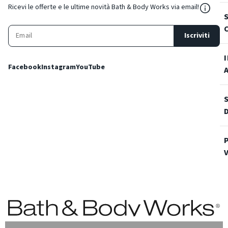
${Reso
Ricevi le offerte e le ultime novità Bath & Body Works via email!
Iscriviti
Facebook
Instagram
YouTube