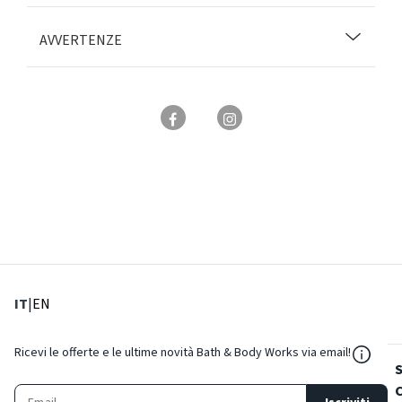
AVVERTENZE
: Lingua corrente
: Imposta lingua
IT
|
EN
${Reso
Ricevi le offerte e le ultime novità Bath & Body Works via email!