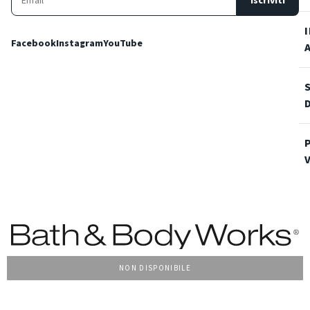
Iscriviti
Facebook
Instagram
YouTube
NON DISPONIBILE
Condizioni Generali di vendita
Privacy Policy
Cookie Policy
Accessibilità
© 2022 Bath & Body Works Italy, tutti i diritti riservati