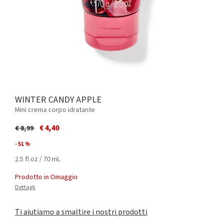
WINTER CANDY APPLE
Mini crema corpo idratante
Price reduced from
to
€ 4,40
€ 8,99
- 51 %
2.5 fl oz / 70 mL
Prodotto in Omaggio
Dettagli
Ti aiutiamo a smaltire i nostri prodotti