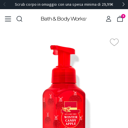
Scrub corpo in omaggio con una spesa minima di 29,99€
0