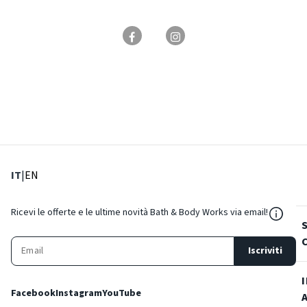
: Lingua corrente
: Imposta lingua
IT
|
EN
${Reso
Ricevi le offerte e le ultime novità Bath & Body Works via email!
Iscriviti
Facebook
Instagram
YouTube