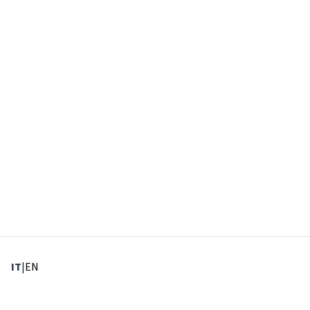
: Lingua corrente
: Imposta lingua
IT
|
EN