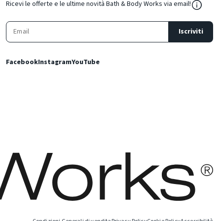
${Resou
Ricevi le offerte e le ultime novità Bath & Body Works via email!
Iscriviti
Facebook
Instagram
YouTube