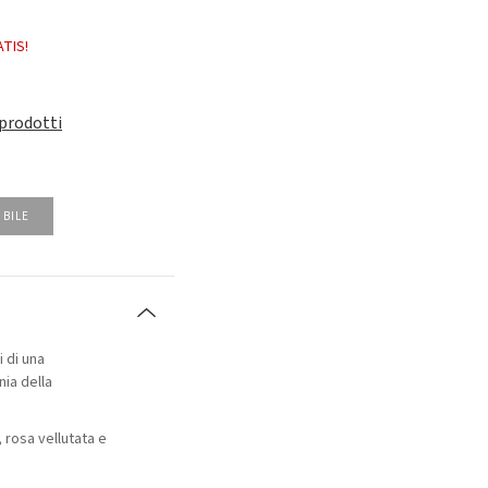
ATIS!
 prodotti
IBILE
 di una
ia della
, rosa vellutata e