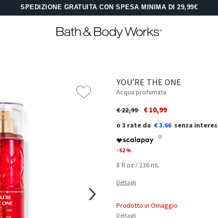
SPEDIZIONE GRATUITA CON SPESA MINIMA DI 29,99€
YOU'RE THE ONE
Acqua profumata
Price reduced from
to
€ 10,99
€ 22,99
€ 3.66
- 52 %
8 fl oz / 236 mL
Dettagli
Prodotto in Omaggio
Dettagli