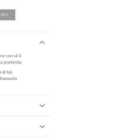
IBILE
e con sé il
ss preferito.
 al tuo
attamento