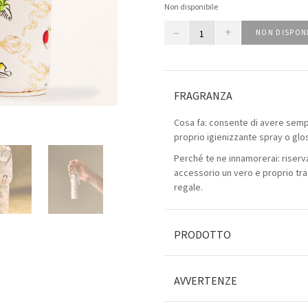
Non disponibile
–
+
NON DISPON
FRAGRANZA
Cosa fa: consente di avere sempr
proprio igienizzante spray o glo
Perché te ne innamorerai: riserva
accessorio un vero e proprio tr
regale.
PRODOTTO
AVVERTENZE