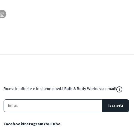
${Resou
Ricevi le offerte e le ultime novità Bath & Body Works via email!
Iscriviti
Facebook
Instagram
YouTube