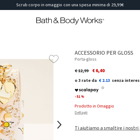
Scrub corpo in omaggio con una spesa minima di 29,99€
ACCESSORIO PER GLOSS
Porta-gloss
Price reduced from
to
€ 6,40
€ 12,99
€ 2.13
- 51 %
Prodotto in Omaggio
Dettagli
Ti aiutiamo a smaltire i nostri