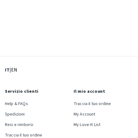
: Lingua corrente
: Imposta lingua
IT
|
EN
Servizio clienti
Il mio account
Help & FAQs
Traccia il tuo ordine
Spedizioni
My Account
Resi e rimborsi
My Love-It List
Traccia il tuo ordine