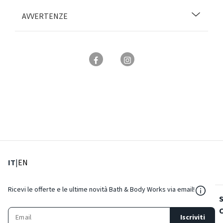
AVVERTENZE
: Lingua corrente
: Imposta lingua
IT
|
EN
${Reso
Ricevi le offerte e le ultime novità Bath & Body Works via email!
Iscriviti