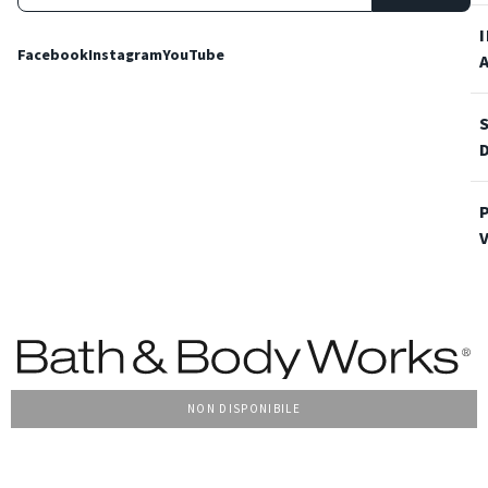
Facebook
Instagram
YouTube
NON DISPONIBILE
Condizioni Generali di vendita
Privacy Policy
Cookie Policy
Accessibilità
© 2022 Bath & Body Works Italy, tutti i diritti riservati