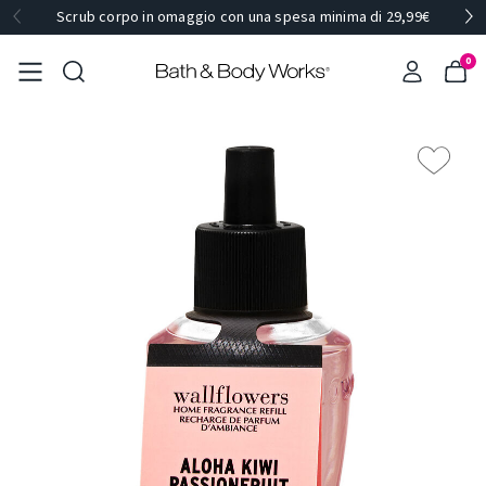
Scrub corpo in omaggio con una spesa minima di 29,99€
0