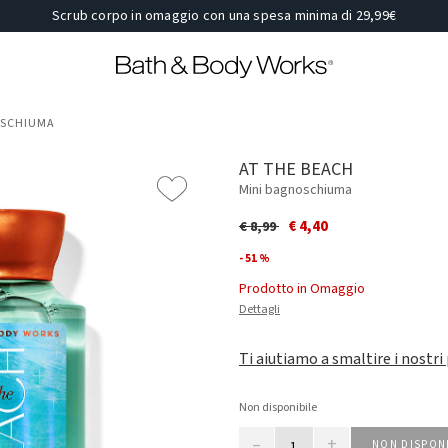
Scrub corpo in omaggio con una spesa minima di 29,99€
OSCHIUMA
AT THE BEACH
Mini bagnoschiuma
Price reduced from
to
€ 4,40
€ 8,99
- 51 %
Prodotto in Omaggio
Dettagli
Ti aiutiamo a smaltire i nostri
Non disponibile
–
+
NON DISPON