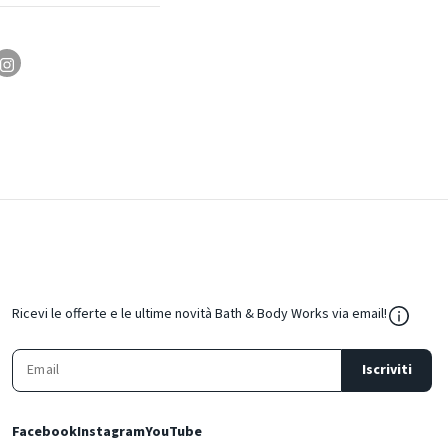
${Resou
Ricevi le offerte e le ultime novità Bath & Body Works via email!
Iscriviti
Facebook
Instagram
YouTube