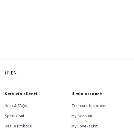
: Lingua corrente
: Imposta lingua
IT
|
EN
Servizio clienti
Il mio account
Help & FAQs
Traccia il tuo ordine
Spedizioni
My Account
Resi e rimborsi
My Love-It List