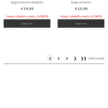
Bagnoschiuma idratante
Bagnoschiuma
€ 19,99
€ 15,99
Compra 3 prodotti a scelta, 1 è GRATIS!
Compra 3 prodotti a scelta, 1 è GRATIS!
ACQUISTA
ACQUISTA
1
2
3
❯
❯❯
104 Prodotti