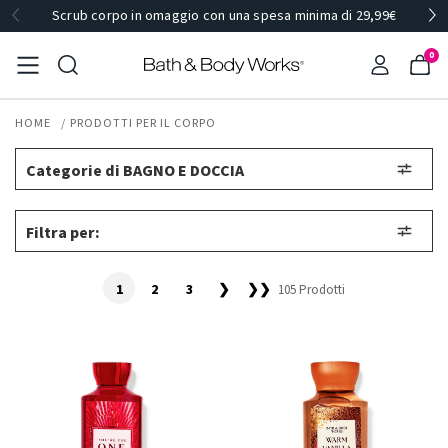
Scrub corpo in omaggio con una spesa minima di 29,99€
0
HOME
PRODOTTI PER IL CORPO
Categorie di BAGNO E DOCCIA
Filtra per:
1
2
3
❯
❯❯
105 Prodotti