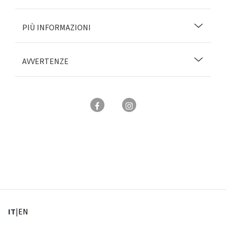
PIÙ INFORMAZIONI
AVVERTENZE
: Lingua corrente
: Imposta lingua
IT
|
EN