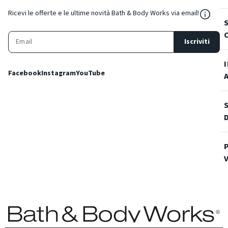
${Reso
Ricevi le offerte e le ultime novità Bath & Body Works via email!
Iscriviti
Facebook
Instagram
YouTube