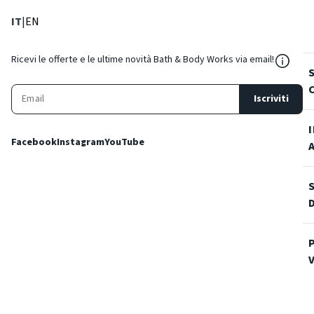
: Lingua corrente
: Imposta lingua
IT
|
EN
${Reso
Ricevi le offerte e le ultime novità Bath & Body Works via email!
Iscriviti
Facebook
Instagram
YouTube