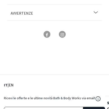
AVVERTENZE
: Lingua corrente
: Imposta lingua
IT
|
EN
${Reso
Ricevi le offerte e le ultime novità Bath & Body Works via email!