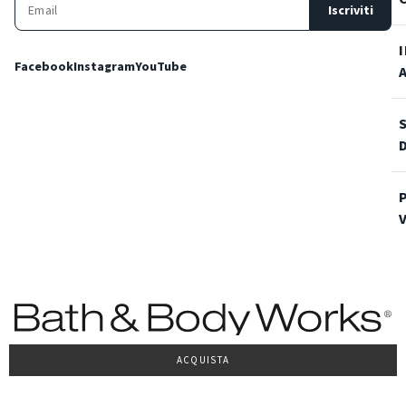
Iscriviti
Facebook
Instagram
YouTube
ACQUISTA
Condizioni Generali di vendita
Privacy Policy
Cookie Policy
Accessibilità
© 2022 Bath & Body Works Italy, tutti i diritti riservati