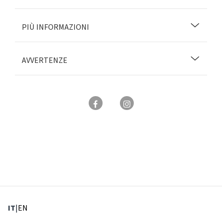
PIÙ INFORMAZIONI
AVVERTENZE
: Lingua corrente
: Imposta lingua
IT
|
EN