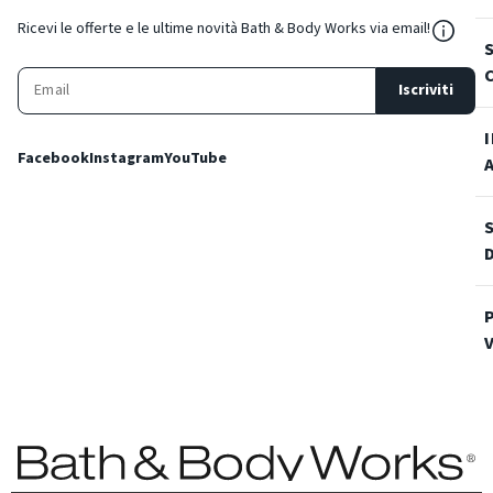
${Reso
Ricevi le offerte e le ultime novità Bath & Body Works via email!
Iscriviti
Facebook
Instagram
YouTube