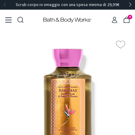
Scrub corpo in omaggio con una spesa minima di 29,99€
0