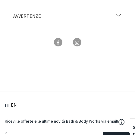
AVVERTENZE
: Lingua corrente
: Imposta lingua
IT
|
EN
${Reso
Ricevi le offerte e le ultime novità Bath & Body Works via email!