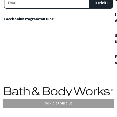
Iscriviti
Facebook
Instagram
YouTube
NON DISPONIBILE
Condizioni Generali di vendita
Privacy Policy
Cookie Policy
Accessibilità
© 2022 Bath & Body Works Italy, tutti i diritti riservati