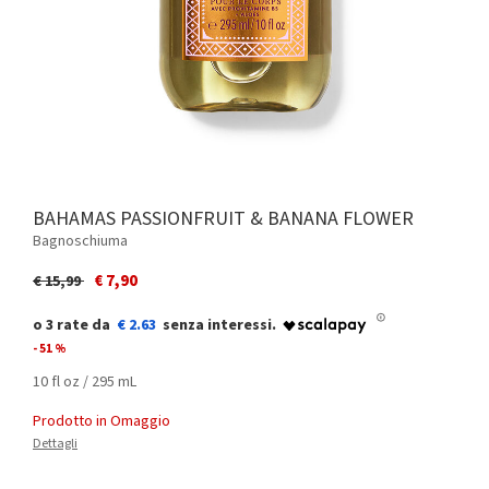
BAHAMAS PASSIONFRUIT & BANANA FLOWER
Bagnoschiuma
Price reduced from
to
€ 7,90
€ 15,99
€ 2.63
- 51 %
10 fl oz / 295 mL
Prodotto in Omaggio
Dettagli