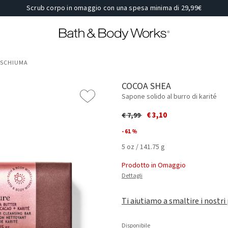
Scrub corpo in omaggio con una spesa minima di 29,99€
OSCHIUMA
COCOA SHEA
Sapone solido al burro di karité
Price reduced from
to
€ 3,10
€ 7,99
- 61 %
5 oz / 141.75 g
Prodotto in Omaggio
Dettagli
Ti aiutiamo a smaltire i nostri
Disponibile