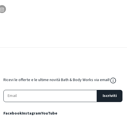
${Resou
Ricevi le offerte e le ultime novità Bath & Body Works via email!
Iscriviti
Facebook
Instagram
YouTube