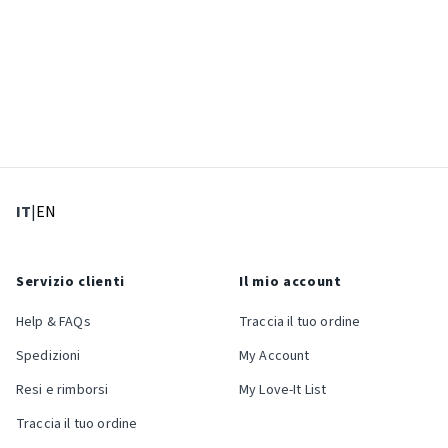
: Lingua corrente
: Imposta lingua
IT
|
EN
Servizio clienti
Il mio account
Help & FAQs
Traccia il tuo ordine
Spedizioni
My Account
Resi e rimborsi
My Love-It List
Traccia il tuo ordine