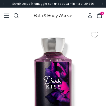
Scrub corpo in omaggio con una spesa minima di 29,99€
0