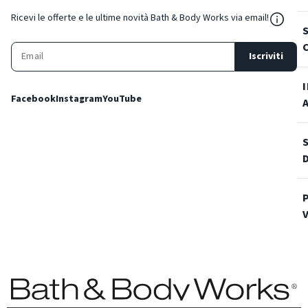
${Reso
Ricevi le offerte e le ultime novità Bath & Body Works via email!
Iscriviti
Facebook
Instagram
YouTube