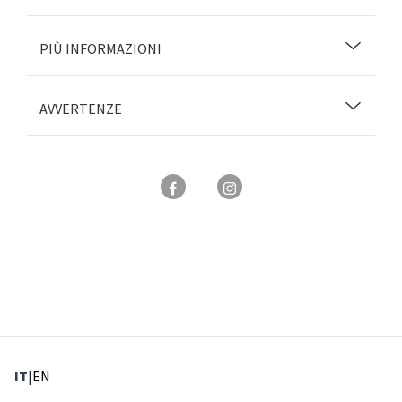
PIÙ INFORMAZIONI
AVVERTENZE
: Lingua corrente
: Imposta lingua
IT
|
EN