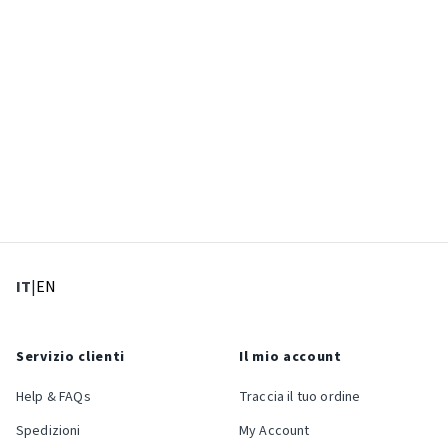
: Lingua corrente
: Imposta lingua
IT
|
EN
Servizio clienti
Il mio account
Help & FAQs
Traccia il tuo ordine
Spedizioni
My Account