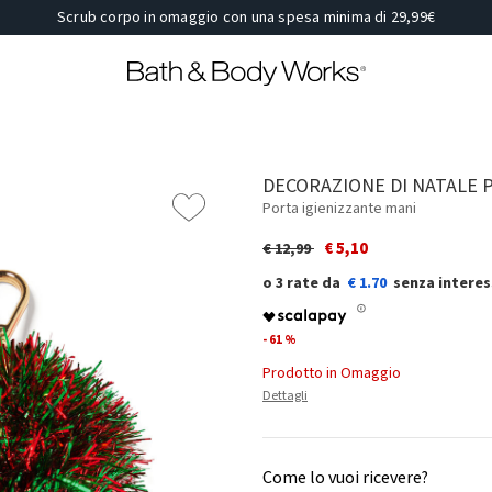
Scrub corpo in omaggio con una spesa minima di 29,99€
DECORAZIONE DI NATALE
Porta igienizzante mani
Price reduced from
to
€ 5,10
€ 12,99
€ 1.70
- 61 %
Prodotto in Omaggio
Dettagli
Come lo vuoi ricevere?