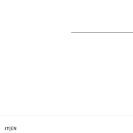
: Lingua corrente
: Imposta lingua
IT
|
EN