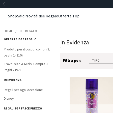
Shop
Saldi
Novità
Idee Regalo
Offerte Top
HOME
IDEE REGALO
OFFERTE IDEE REGALO
In Evidenza
Prodotti per il corpo: compri 3,
paghi 2 (210)
Filtra per:
TIPO
Travel size & Minis: Compra 3
Paghi 2 (92)
IN EVIDENZA
Regali per ogni occasione
Disney
REGALI PER FASCE PREZZO