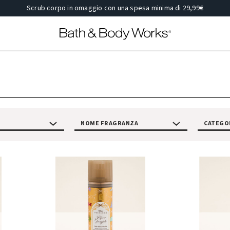
Scrub corpo in omaggio con una spesa minima di 29,99€
NOME FRAGRANZA
CATEGO