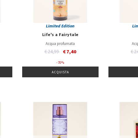
Limited Edition
Li
Life's a Fairytale
Acqua profumata
Acq
Price reduced from
to
Pri
€ 24,99
€ 7,40
€ 2
- 70 %
ACQUISTA