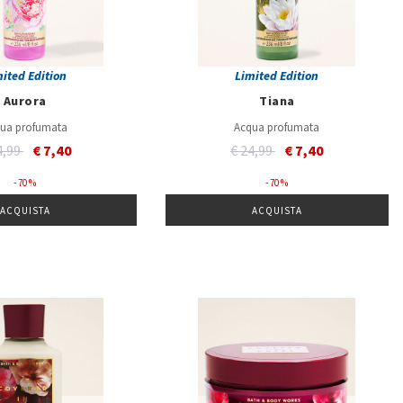
mited Edition
Limited Edition
Aurora
Tiana
ua profumata
Acqua profumata
ce reduced from
to
Price reduced from
to
4,99
€ 7,40
€ 24,99
€ 7,40
- 70 %
- 70 %
ACQUISTA
ACQUISTA