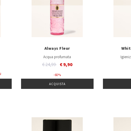
Always Fleur
Whit
Acqua profumata
Igieni
Price reduced from
to
€ 24,99
€ 9,90
!
- 60 %
ACQUISTA