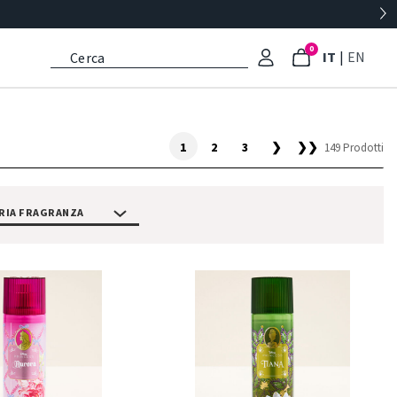
0
: Lingua 
: Imp
IT
|
EN
1
2
3
❯
❯❯
149 Prodotti
RIA FRAGRANZA