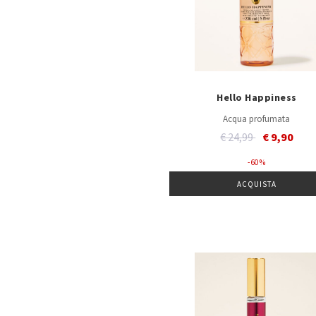
Hello Happiness
Acqua profumata
Price reduced from
to
€ 24,99
€ 9,90
- 60 %
ACQUISTA