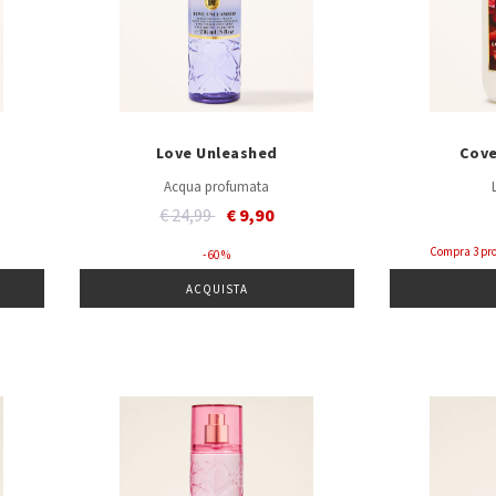
Love Unleashed
Cove
Acqua profumata
Price reduced from
to
€ 24,99
€ 9,90
Compra 3 prod
- 60 %
ACQUISTA