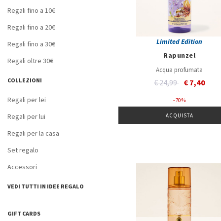
Regali fino a 10€
Regali fino a 20€
Limited Edition
Regali fino a 30€
Rapunzel
Regali oltre 30€
Acqua profumata
COLLEZIONI
Price reduced from
to
€ 24,99
€ 7,40
Regali per lei
- 70 %
Regali per lui
ACQUISTA
Regali per la casa
Set regalo
Accessori
VEDI TUTTI IN IDEE REGALO
GIFT CARDS