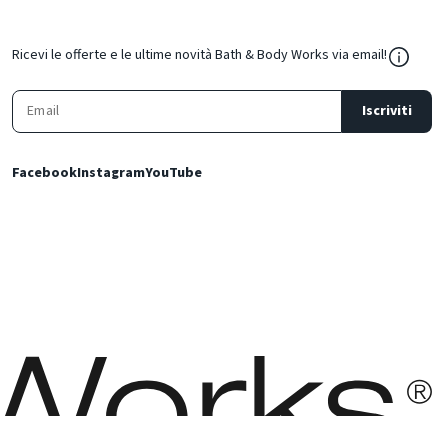
${Resou
Ricevi le offerte e le ultime novità Bath & Body Works via email!
Iscriviti
Facebook
Instagram
YouTube