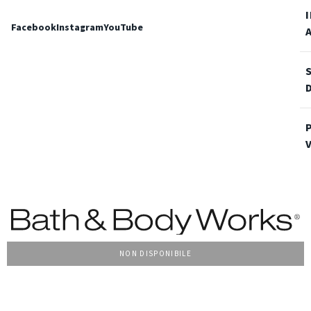
Facebook
Instagram
YouTube
NON DISPONIBILE
Condizioni Generali di vendita
Privacy Policy
Cookie Policy
Accessibilità
© 2022 Bath & Body Works Italy, tutti i diritti riservati