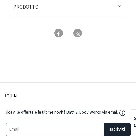
PRODOTTO
: Lingua corrente
: Imposta lingua
IT
|
EN
${Reso
Ricevi le offerte e le ultime novità Bath & Body Works via email!
Iscriviti