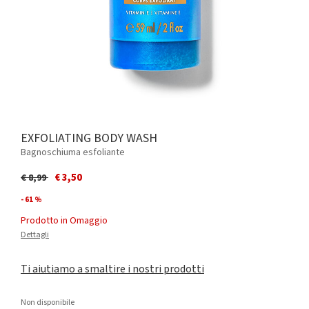
EXFOLIATING BODY WASH
Bagnoschiuma esfoliante
Price reduced from
to
€ 3,50
€ 8,99
- 61 %
Prodotto in Omaggio
Dettagli
Ti aiutiamo a smaltire i nostri prodotti
Non disponibile