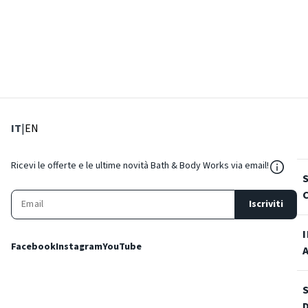
: Lingua corrente
: Imposta lingua
IT
|
EN
${Reso
Ricevi le offerte e le ultime novità Bath & Body Works via email!
Iscriviti
Facebook
Instagram
YouTube