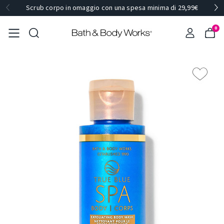
Scrub corpo in omaggio con una spesa minima di 29,99€
0