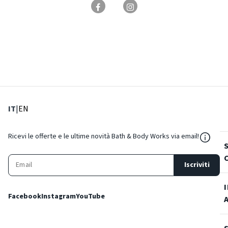
: Lingua corrente
: Imposta lingua
IT
|
EN
${Reso
Ricevi le offerte e le ultime novità Bath & Body Works via email!
Iscriviti
Facebook
Instagram
YouTube