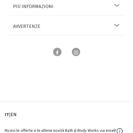
PIÙ INFORMAZIONI
AVVERTENZE
: Lingua corrente
: Imposta lingua
IT
|
EN
${Reso
Ricevi le offerte e le ultime novità Bath & Body Works via email!