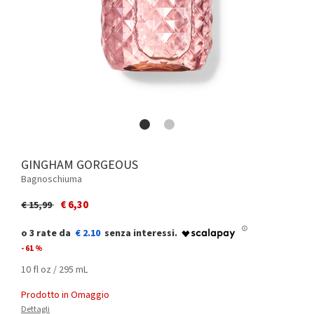
GINGHAM GORGEOUS
Bagnoschiuma
Price reduced from
to
€ 6,30
€ 15,99
€ 2.10
- 61 %
10 fl oz / 295 mL
Prodotto in Omaggio
Dettagli