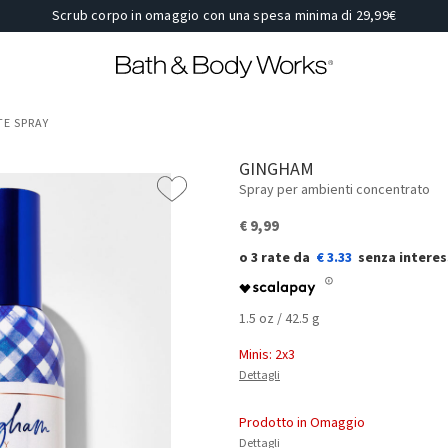
Scrub corpo in omaggio con una spesa minima di 29,99€
E SPRAY
GINGHAM
Spray per ambienti concentrato
€ 9,99
€ 3.33
1.5 oz / 42.5 g
Minis: 2x3
Dettagli
Prodotto in Omaggio
Dettagli