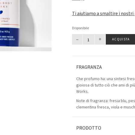
Ti aiutiamo a smaltire i nostri
Disponibile
–
+
ACQUISTA
FRAGRANZA
Che profumo ha: una sintesi fres
gioiosa di tutto ciò che ami di pi
Works.
Note di fragranza: fresia blu, pe
clementina fresca, viola e muschi 
PRODOTTO