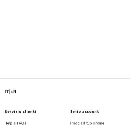
: Lingua corrente
: Imposta lingua
IT
|
EN
Servizio clienti
Il mio account
Help & FAQs
Traccia il tuo ordine