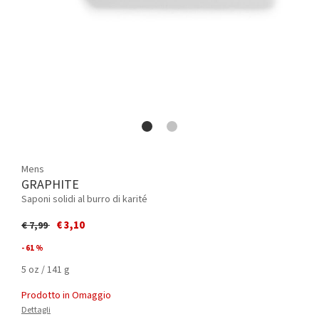
Mens
GRAPHITE
Saponi solidi al burro di karité
Price reduced from
to
€ 3,10
€ 7,99
- 61 %
5 oz / 141 g
Prodotto in Omaggio
Dettagli