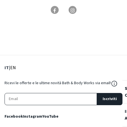
: Lingua corrente
: Imposta lingua
IT
|
EN
${Reso
Ricevi le offerte e le ultime novità Bath & Body Works via email!
Iscriviti
Facebook
Instagram
YouTube