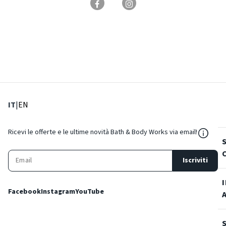
: Lingua corrente
: Imposta lingua
IT
|
EN
${Reso
Ricevi le offerte e le ultime novità Bath & Body Works via email!
Iscriviti
Facebook
Instagram
YouTube