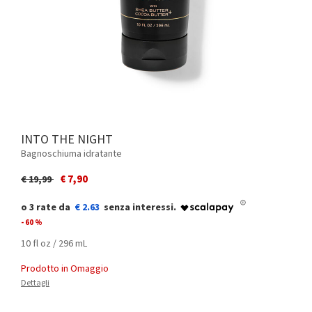
INTO THE NIGHT
Bagnoschiuma idratante
Price reduced from
to
€ 7,90
€ 19,99
€ 2.63
- 60 %
10 fl oz / 296 mL
Prodotto in Omaggio
Dettagli