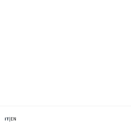
: Lingua corrente
: Imposta lingua
IT
|
EN