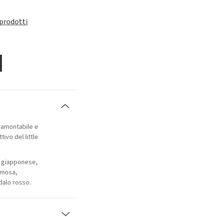
 prodotti
tramontabile e
tivo del little
io giapponese,
mimosa,
dalo rosso.