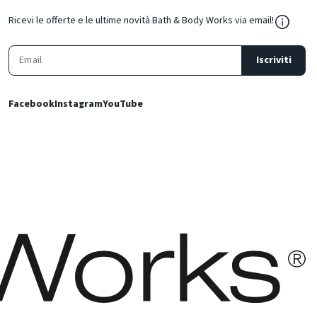
${Resou
Ricevi le offerte e le ultime novità Bath & Body Works via email!
Iscriviti
Facebook
Instagram
YouTube