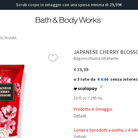
Scrub corpo in omaggio con una spesa minima di 29,99€
OSCHIUMA
JAPANESE CHERRY BLOSS
Bagnoschiuma idratante
€ 19,99
€ 6.66
10 fl oz / 295 mL
Prodotto in Omaggio
Dettagli
Compra 3 prodotti a scelta, 1 è GR
Dettagli