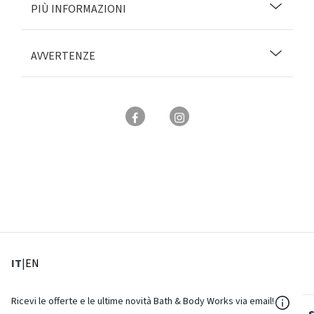
PIÙ INFORMAZIONI
AVVERTENZE
: Lingua corrente
: Imposta lingua
IT
|
EN
${Reso
Ricevi le offerte e le ultime novità Bath & Body Works via email!