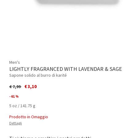
Men's
LIGHTLY FRAGRANCED WITH LAVENDAR & SAGE
Sapone solido al burro di karité
Price reduced from
to
€ 3,10
€ 7,99
- 61 %
5 oz / 141.75 g
Prodotto in Omaggio
Dettagli