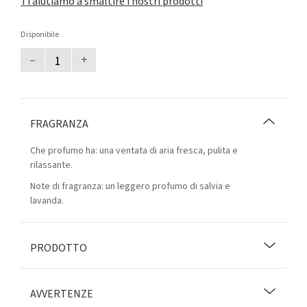
Ti aiutiamo a smaltire i nostri prodotti
Disponibile
–
+
FRAGRANZA
Che profumo ha: una ventata di aria fresca, pulita e
rilassante.
Note di fragranza: un leggero profumo di salvia e
lavanda.
PRODOTTO
AVVERTENZE