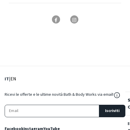
: Lingua corrente
: Imposta lingua
IT
|
EN
${Reso
Ricevi le offerte e le ultime novità Bath & Body Works via email!
Iscriviti
Facebook
Instagram
YouTube