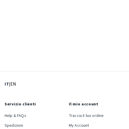
: Lingua corrente
: Imposta lingua
IT
|
EN
Servizio clienti
Il mio account
Help & FAQs
Traccia il tuo ordine
Spedizioni
My Account