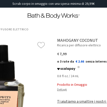
Scrub corpo in omaggio con una spesa minima di 29,99€
DIFFUSORE ELETTRICO
MAHOGANY COCONUT
Ricarica per diffusore elettrico
€ 7,99
€ 2.66
0.8 fl oz / 24 mL
Prodotto in Omaggio
Dettagli
Ti aiutiamo a smaltire i nostri