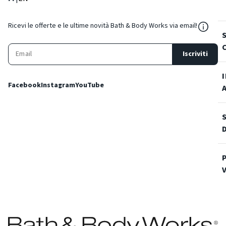
${Reso
Ricevi le offerte e le ultime novità Bath & Body Works via email!
Iscriviti
Facebook
Instagram
YouTube