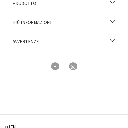
PRODOTTO
PIÙ INFORMAZIONI
AVVERTENZE
: Lingua corrente
: Imposta lingua
IT
|
EN