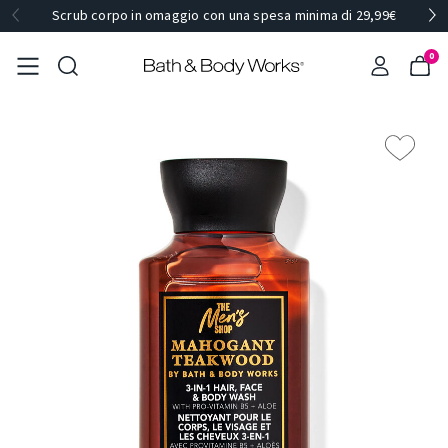
Scrub corpo in omaggio con una spesa minima di 29,99€
0