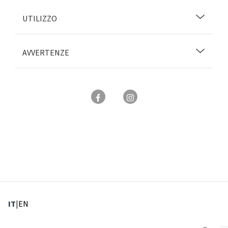
UTILIZZO
AVVERTENZE
: Lingua corrente
: Imposta lingua
IT
|
EN