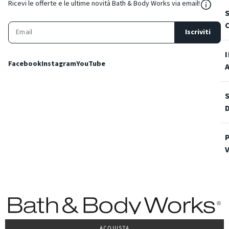
${Reso
Ricevi le offerte e le ultime novità Bath & Body Works via email!
Iscriviti
Facebook
Instagram
YouTube
ACQUISTA