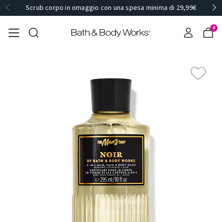
Scrub corpo in omaggio con una spesa minima di 29,99€
0