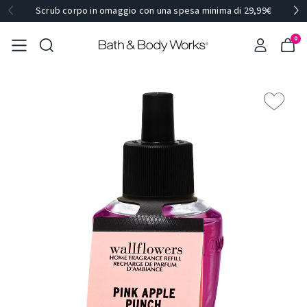
Scrub corpo in omaggio con una spesa minima di 29,99€
0