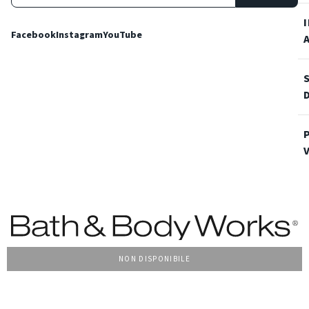
Facebook
Instagram
YouTube
NON DISPONIBILE
Condizioni Generali di vendita
Privacy Policy
Cookie Policy
Accessibilità
© 2022 Bath & Body Works Italy, tutti i diritti riservati