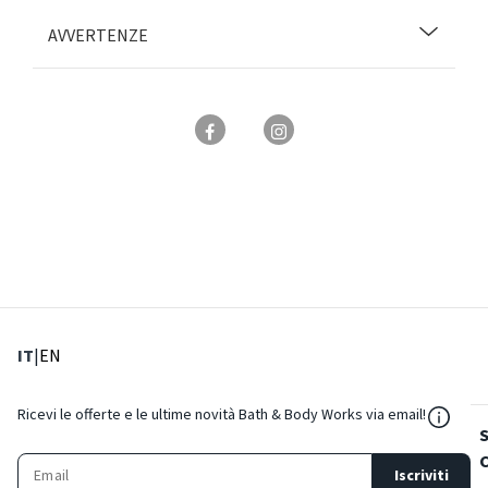
AVVERTENZE
: Lingua corrente
: Imposta lingua
IT
|
EN
${Reso
Ricevi le offerte e le ultime novità Bath & Body Works via email!
Iscriviti