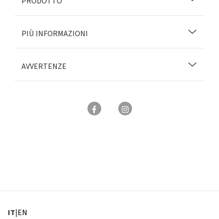
PRODOTTO
PIÙ INFORMAZIONI
AVVERTENZE
: Lingua corrente
: Imposta lingua
IT
|
EN