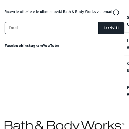
${Reso
Ricevi le offerte e le ultime novità Bath & Body Works via email!
Iscriviti
Facebook
Instagram
YouTube