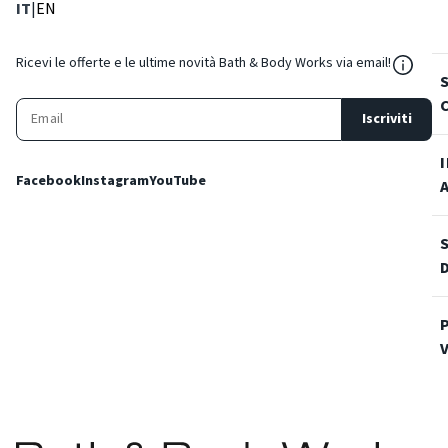
: Lingua corrente
: Imposta lingua
IT
|
EN
${Reso
Ricevi le offerte e le ultime novità Bath & Body Works via email!
Iscriviti
Facebook
Instagram
YouTube