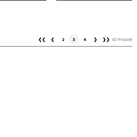
❮❮
❮
2
3
4
❯
❯❯
417 Prodotti