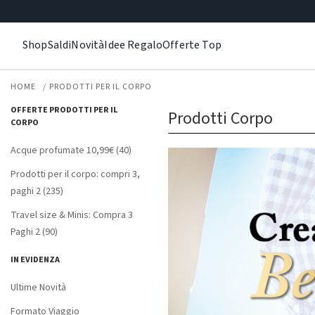
Shop
Saldi
Novità
Idee Regalo
Offerte Top
HOME
PRODOTTI PER IL CORPO
OFFERTE PRODOTTI PER IL
Prodotti Corpo
CORPO
Acque profumate 10,99€ (40)
Prodotti per il corpo: compri 3,
paghi 2 (235)
Travel size & Minis: Compra 3
Paghi 2 (90)
IN EVIDENZA
Ultime Novità
Formato Viaggio