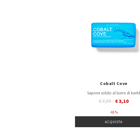
Cobalt Cove
Sapone solido al burro di karit
Price reduced from
to
€ 7,99
€ 3,10
- 61 %
ACQUISTA