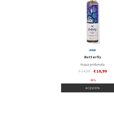
new
Butterfly
Acqua profumata
Price reduced from
to
€ 24,99
€ 10,99
- 56 %
ACQUISTA