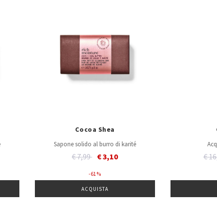
Cocoa Shea
é
Sapone solido al burro di karité
Acq
Price reduced from
to
Pric
€ 7,99
€ 3,10
€ 1
- 61 %
ACQUISTA