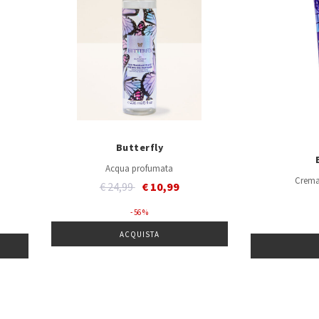
Butterfly
Acqua profumata
Crema
Price reduced from
to
€ 24,99
€ 10,99
- 56 %
ACQUISTA