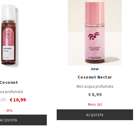
new
Coconut Nectar
Coconut
Mini acqua profumata
ua profumata
€ 8,99
e reduced from
to
6,99
€ 10,99
Minis: 2x3
- 35 %
ACQUISTA
ACQUISTA