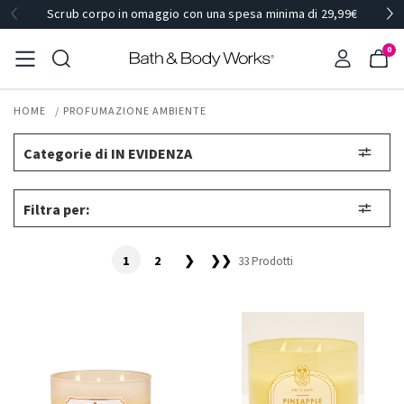
Scrub corpo in omaggio con una spesa minima di 29,99€
0
HOME
PROFUMAZIONE AMBIENTE
Categorie di IN EVIDENZA
Filtra per:
1
2
❯
❯❯
33 Prodotti