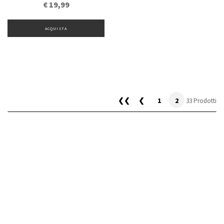
€ 19,99
ACQUISTA
❮❮
❮
1
2
33 Prodotti