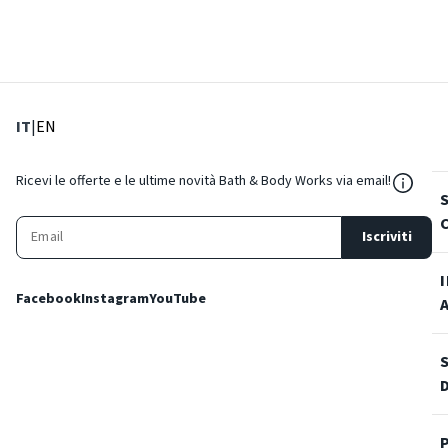
: Lingua corrente
: Imposta lingua
IT
|
EN
${Reso
Ricevi le offerte e le ultime novità Bath & Body Works via email!
Iscriviti
Facebook
Instagram
YouTube