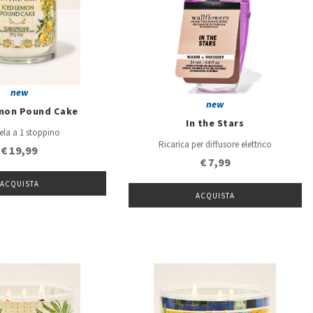
new
new
emon Pound Cake
In the Stars
la a 1 stoppino
Ricarica per diffusore elettrico
€ 19,99
€ 7,99
ACQUISTA
ACQUISTA