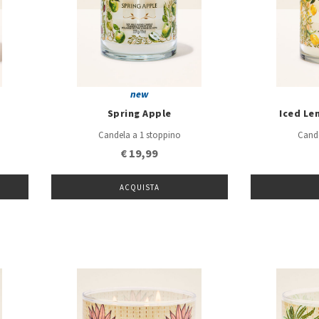
new
m
Spring Apple
Iced L
Candela a 1 stoppino
Cande
€ 19,99
ACQUISTA