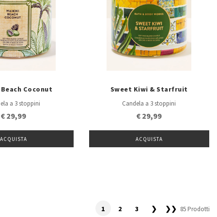
i Beach Coconut
Sweet Kiwi & Starfruit
ela a 3 stoppini
Candela a 3 stoppini
€ 29,99
€ 29,99
ACQUISTA
ACQUISTA
1
2
3
❯
❯❯
85 Prodotti