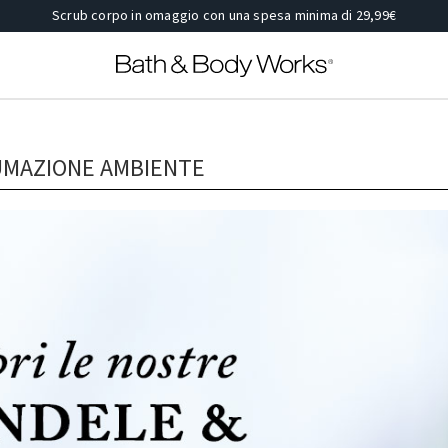
Scrub corpo in omaggio con una spesa minima di 29,99€
FUMAZIONE AMBIENTE