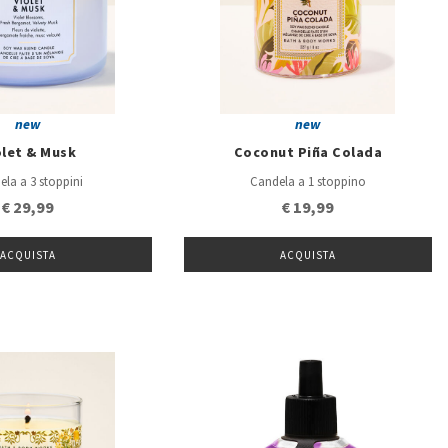
new
new
olet & Musk
Coconut Piña Colada
ela a 3 stoppini
Candela a 1 stoppino
€ 29,99
€ 19,99
ACQUISTA
ACQUISTA