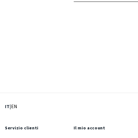
: Lingua corrente
: Imposta lingua
IT
|
EN
Servizio clienti
Il mio account